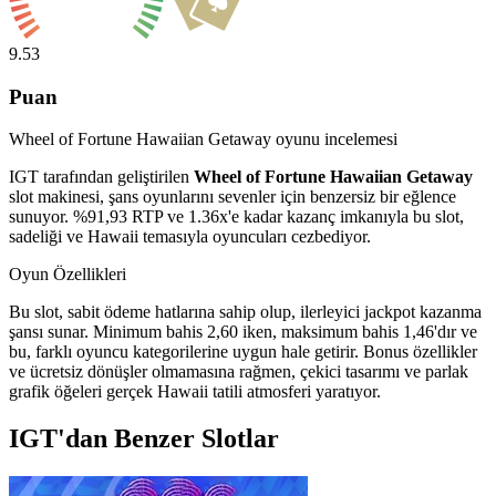
9.53
Puan
Wheel of Fortune Hawaiian Getaway oyunu incelemesi
IGT tarafından geliştirilen
Wheel of Fortune Hawaiian Getaway
slot makinesi, şans oyunlarını sevenler için benzersiz bir eğlence
sunuyor. %91,93 RTP ve 1.36x'e kadar kazanç imkanıyla bu slot,
sadeliği ve Hawaii temasıyla oyuncuları cezbediyor.
Oyun Özellikleri
Bu slot, sabit ödeme hatlarına sahip olup, ilerleyici jackpot kazanma
şansı sunar. Minimum bahis 2,60 iken, maksimum bahis 1,46'dır ve
bu, farklı oyuncu kategorilerine uygun hale getirir. Bonus özellikler
ve ücretsiz dönüşler olmamasına rağmen, çekici tasarımı ve parlak
grafik öğeleri gerçek Hawaii tatili atmosferi yaratıyor.
IGT'dan Benzer Slotlar