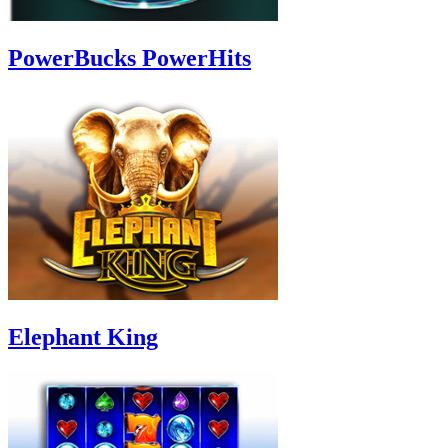
PowerBucks PowerHits
Elephant King