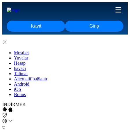
Kayıt
Giriş
Mostbet
Yuvalar
Hesap
havacı
Talimat
Alternatif bağlantı
Android
iOS
Bonus
İNDİRMEK
tr