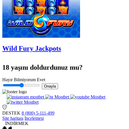
Wild Fury Jackpots
18 yaşını doldurdunuz mu?
Hayır
Bilmiyorum
Evet
Onayla
DESTEK
8 (800) 5-111-499
Site haritası
İncelemesi
İNDİRMEK