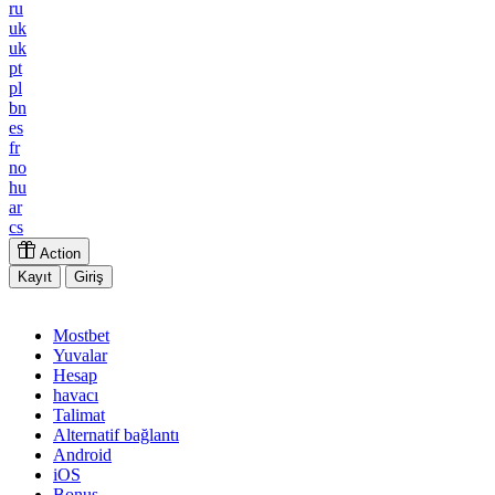
ru
uk
uk
pt
pl
bn
es
fr
no
hu
ar
cs
Action
Kayıt
Giriş
Mostbet
Yuvalar
Hesap
havacı
Talimat
Alternatif bağlantı
Android
iOS
Bonus