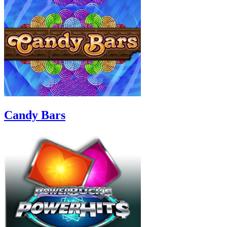
Candy Bars