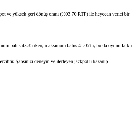
pot ve yüksek geri dönüş oranı (%93.70 RTP) ile heyecan verici bir
imum bahis 43.35 iken, maksimum bahis 41.05'tir, bu da oyunu farklı
rcihtir. Şansınızı deneyin ve ilerleyen jackpot'u kazanıp