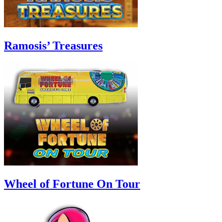
Ramosis’ Treasures
Wheel of Fortune On Tour