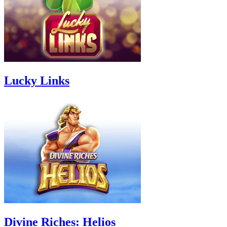
Lucky Links
Divine Riches: Helios