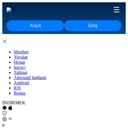
Kayıt
Giriş
Mostbet
Yuvalar
Hesap
havacı
Talimat
Alternatif bağlantı
Android
iOS
Bonus
İNDİRMEK
tr