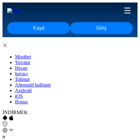
Kayıt
Giriş
Mostbet
Yuvalar
Hesap
havacı
Talimat
Alternatif bağlantı
Android
iOS
Bonus
İNDİRMEK
tr