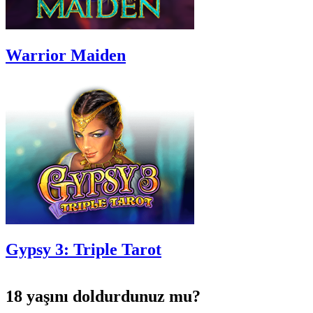
Warrior Maiden
Gypsy 3: Triple Tarot
18 yaşını doldurdunuz mu?