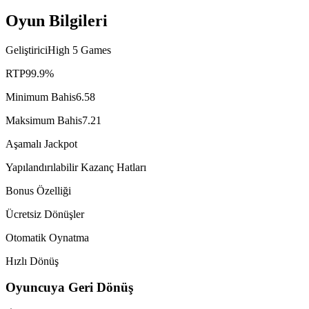
Oyun Bilgileri
Geliştirici
High 5 Games
RTP
99.9%
Minimum Bahis
6.58
Maksimum Bahis
7.21
Aşamalı Jackpot
Yapılandırılabilir Kazanç Hatları
Bonus Özelliği
Ücretsiz Dönüşler
Otomatik Oynatma
Hızlı Dönüş
Oyuncuya Geri Dönüş