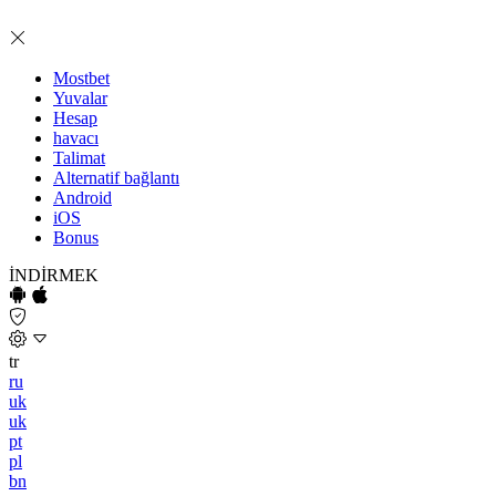
Mostbet
Yuvalar
Hesap
havacı
Talimat
Alternatif bağlantı
Android
iOS
Bonus
İNDİRMEK
tr
ru
uk
uk
pt
pl
bn