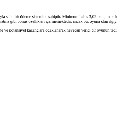
ığıyla sabit bir ödeme sistemine sahiptir. Minimum bahis 3,05 iken, ma
natma gibi bonus özellikleri içermemektedir, ancak bu, oyuna olan ilgiy
ve potansiyel kazançlara odaklanarak heyecan verici bir oyunun tadını 