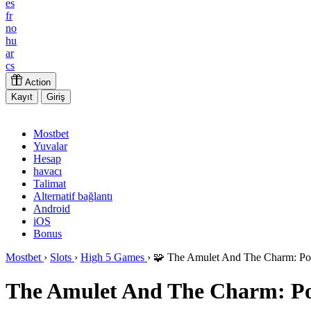
es
fr
no
hu
ar
cs
Action
Kayıt
Giriş
Mostbet
Yuvalar
Hesap
havacı
Talimat
Alternatif bağlantı
Android
iOS
Bonus
Mostbet
›
Slots
›
High 5 Games
›
🧩 The Amulet And The Charm: Po
The Amulet And The Charm: P