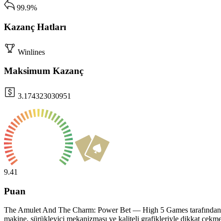
99.9%
Kazanç Hatları
Winlines
Maksimum Kazanç
3.174323030951
9.41
Puan
The Amulet And The Charm: Power Bet — High 5 Games tarafından gel
makine, sürükleyici mekanizması ve kaliteli grafikleriyle dikkat çekme