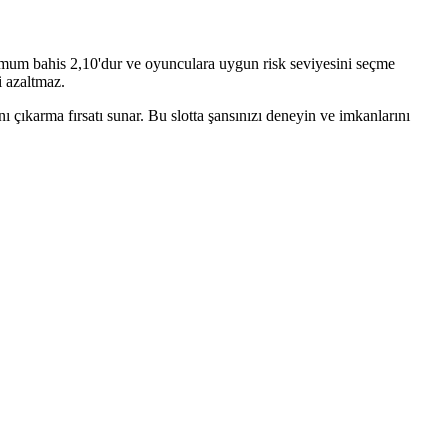
ksimum bahis 2,10'dur ve oyunculara uygun risk seviyesini seçme
i azaltmaz.
çıkarma fırsatı sunar. Bu slotta şansınızı deneyin ve imkanlarını