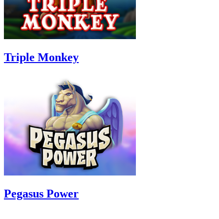
Triple Monkey
Pegasus Power