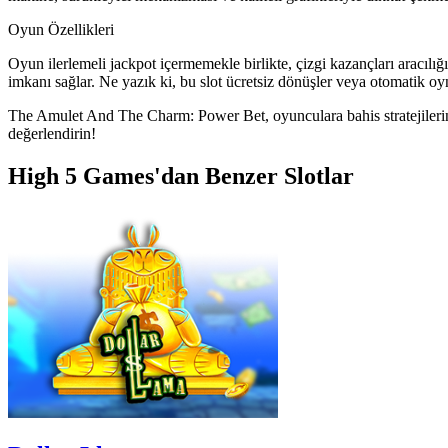
Oyun Özellikleri
Oyun ilerlemeli jackpot içermemekle birlikte, çizgi kazançları aracıl
imkanı sağlar. Ne yazık ki, bu slot ücretsiz dönüşler veya otomatik oy
The Amulet And The Charm: Power Bet, oyunculara bahis stratejilerine 
değerlendirin!
High 5 Games'dan Benzer Slotlar