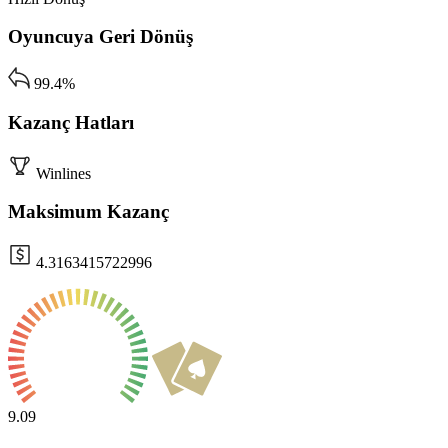
Oyuncuya Geri Dönüş
99.4%
Kazanç Hatları
Winlines
Maksimum Kazanç
4.3163415722996
9.09