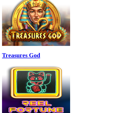
Treasures God