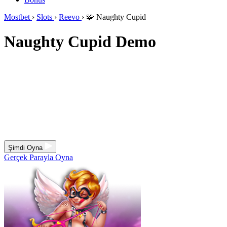
Mostbet
›
Slots
›
Reevo
›
🧩 Naughty Cupid
Naughty Cupid Demo
Şimdi Oyna
Gerçek Parayla Oyna