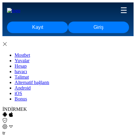
Kayıt
Giriş
Mostbet
Yuvalar
Hesap
havacı
Talimat
Alternatif bağlantı
Android
iOS
Bonus
İNDİRMEK
tr