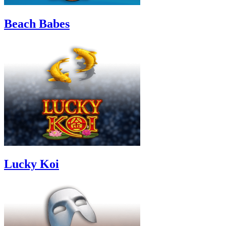
Beach Babes
Lucky Koi