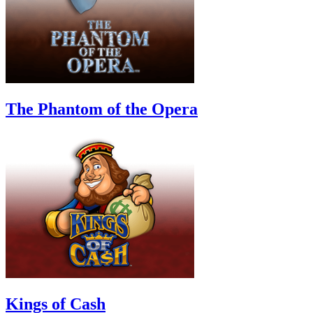
The Phantom of the Opera
Kings of Cash