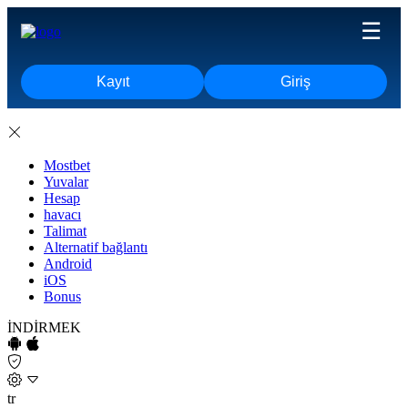
Kayıt
Giriş
Mostbet
Yuvalar
Hesap
havacı
Talimat
Alternatif bağlantı
Android
iOS
Bonus
İNDİRMEK
tr