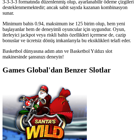
3-3-3-3 formatında düzenlenmiş olup, ayarlanabilir ödeme çizgileri
desteklenmemektedir; ancak sabit sayıda kazanan kombinasyon
sunar.
Minimum bahis 0.94, maksimum ise 125 birim olup, hem yeni
başlayanlar hem de deneyimli oyuncular için uygundur. Oyun,
ilerleyici jackpot veya riskli bahis özellikleri içermese de, cazip
bonuslar ve ücretsiz dönüş imkanlarıyla bu eksiklikleri telafi eder.
Basketbol dünyasına adım atın ve Basketbol Yıldızı slot
makinesinde şansınızı deneyin!
Games Global'dan Benzer Slotlar