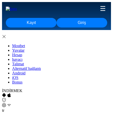
Kayıt
Giriş
Mostbet
Yuvalar
Hesap
havacı
Talimat
Alternatif bağlantı
Android
iOS
Bonus
İNDİRMEK
tr