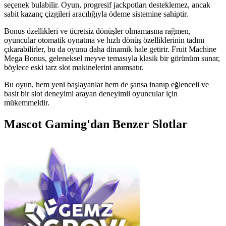
seçenek bulabilir. Oyun, progresif jackpotları desteklemez, ancak
sabit kazanç çizgileri aracılığıyla ödeme sistemine sahiptir.
Bonus özellikleri ve ücretsiz dönüşler olmamasına rağmen,
oyuncular otomatik oynatma ve hızlı dönüş özelliklerinin tadını
çıkarabilirler, bu da oyunu daha dinamik hale getirir. Fruit Machine
Mega Bonus, geleneksel meyve temasıyla klasik bir görünüm sunar,
böylece eski tarz slot makinelerini anımsatır.
Bu oyun, hem yeni başlayanlar hem de şansa inanıp eğlenceli ve
basit bir slot deneyimi arayan deneyimli oyuncular için
mükemmeldir.
Mascot Gaming'dan Benzer Slotlar