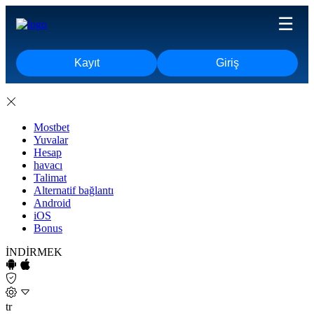
Kayıt
Giriş
Mostbet
Yuvalar
Hesap
havacı
Talimat
Alternatif bağlantı
Android
iOS
Bonus
İNDİRMEK
tr