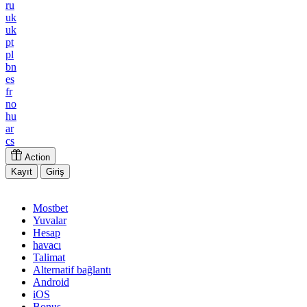
ru
uk
uk
pt
pl
bn
es
fr
no
hu
ar
cs
Action
Kayıt
Giriş
Mostbet
Yuvalar
Hesap
havacı
Talimat
Alternatif bağlantı
Android
iOS
Bonus