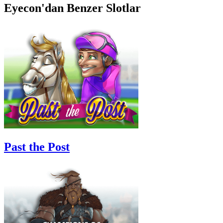
Eyecon'dan Benzer Slotlar
Past the Post