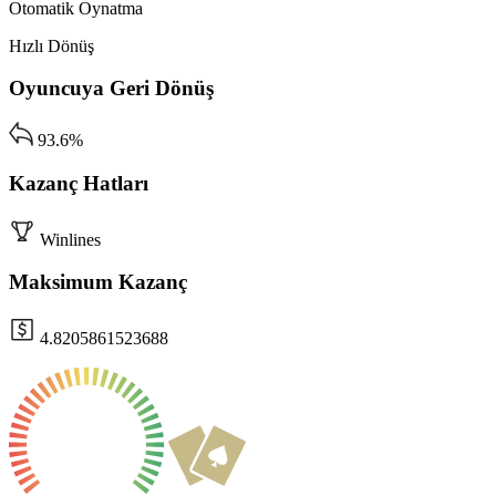
Otomatik Oynatma
Hızlı Dönüş
Oyuncuya Geri Dönüş
93.6%
Kazanç Hatları
Winlines
Maksimum Kazanç
4.8205861523688