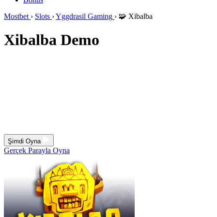
Mostbet
›
Slots
›
Yggdrasil Gaming
›
🧩 Xibalba
Xibalba Demo
Şimdi Oyna
Gerçek Parayla Oyna