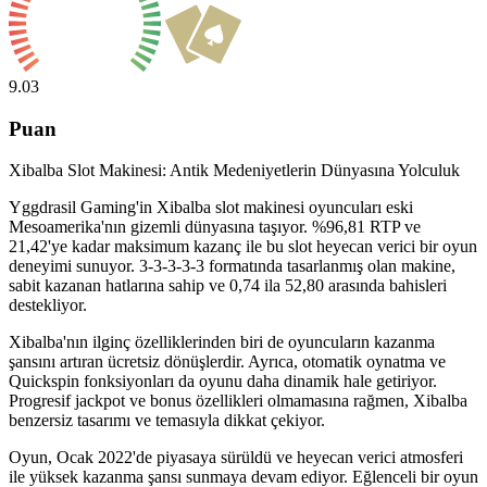
9.03
Puan
Xibalba Slot Makinesi: Antik Medeniyetlerin Dünyasına Yolculuk
Yggdrasil Gaming'in Xibalba slot makinesi oyuncuları eski
Mesoamerika'nın gizemli dünyasına taşıyor. %96,81 RTP ve
21,42'ye kadar maksimum kazanç ile bu slot heyecan verici bir oyun
deneyimi sunuyor. 3-3-3-3-3 formatında tasarlanmış olan makine,
sabit kazanan hatlarına sahip ve 0,74 ila 52,80 arasında bahisleri
destekliyor.
Xibalba'nın ilginç özelliklerinden biri de oyuncuların kazanma
şansını artıran ücretsiz dönüşlerdir. Ayrıca, otomatik oynatma ve
Quickspin fonksiyonları da oyunu daha dinamik hale getiriyor.
Progresif jackpot ve bonus özellikleri olmamasına rağmen, Xibalba
benzersiz tasarımı ve temasıyla dikkat çekiyor.
Oyun, Ocak 2022'de piyasaya sürüldü ve heyecan verici atmosferi
ile yüksek kazanma şansı sunmaya devam ediyor. Eğlenceli bir oyun