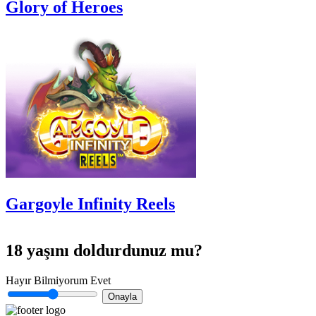
Glory of Heroes
Gargoyle Infinity Reels
18 yaşını doldurdunuz mu?
Hayır
Bilmiyorum
Evet
Onayla