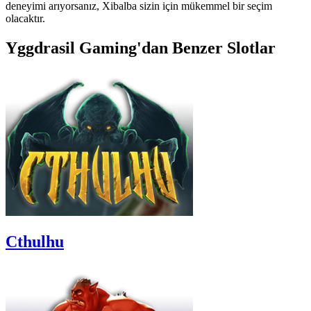
deneyimi arıyorsanız, Xibalba sizin için mükemmel bir seçim
olacaktır.
Yggdrasil Gaming'dan Benzer Slotlar
Cthulhu