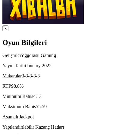
Oyun Bilgileri
Geliştirici
Yggdrasil Gaming
Yayın Tarihi
January 2022
Makaralar
3-3-3-3-3
RTP
98.8%
Minimum Bahis
4.13
Maksimum Bahis
55.59
Aşamalı Jackpot
Yapılandırılabilir Kazanç Hatları