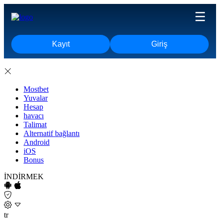
Kayıt
Giriş
Mostbet
Yuvalar
Hesap
havacı
Talimat
Alternatif bağlantı
Android
iOS
Bonus
İNDİRMEK
tr