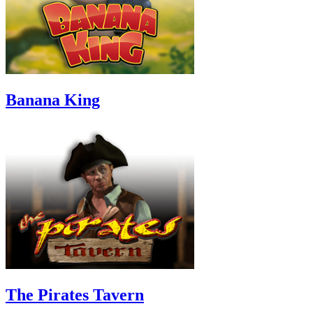
Banana King
The Pirates Tavern