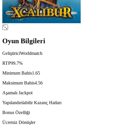
Oyun Bilgileri
Geliştirici
Worldmatch
RTP
99.7%
Minimum Bahis
1.65
Maksimum Bahis
4.56
Aşamalı Jackpot
Yapılandırılabilir Kazanç Hatları
Bonus Özelliği
Ücretsiz Dönüşler