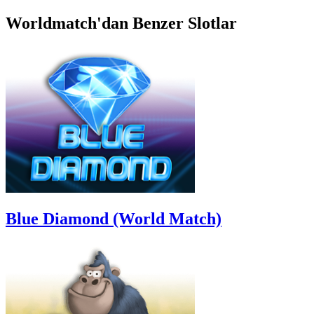
Worldmatch'dan Benzer Slotlar
Blue Diamond (World Match)