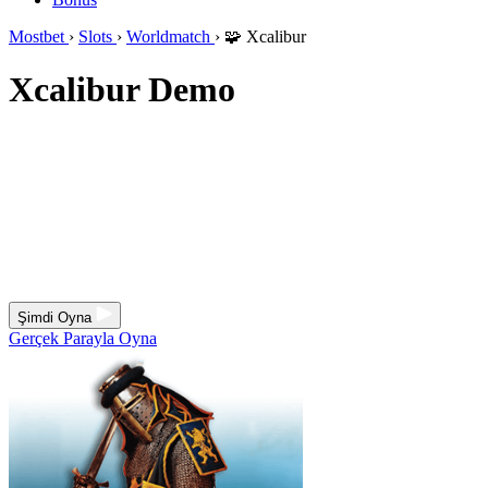
Mostbet
›
Slots
›
Worldmatch
›
🧩 Xcalibur
Xcalibur Demo
Şimdi Oyna
Gerçek Parayla Oyna