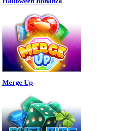
Halloween Bonanza
Merge Up