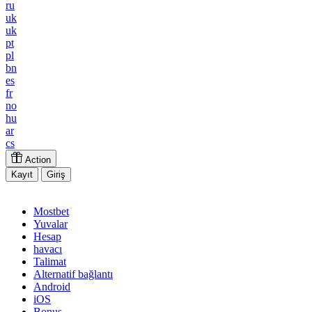
ru
uk
uk
pt
pl
bn
es
fr
no
hu
ar
cs
Action
Kayıt
Giriş
Mostbet
Yuvalar
Hesap
havacı
Talimat
Alternatif bağlantı
Android
iOS
Bonus