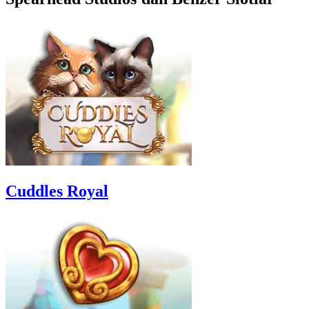
Cuddles Royal