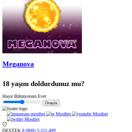
Meganova
18 yaşını doldurdunuz mu?
Hayır
Bilmiyorum
Evet
Onayla
DESTEK
8 (800) 5-111-499