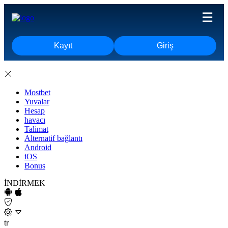
Kayıt
Giriş
Mostbet
Yuvalar
Hesap
havacı
Talimat
Alternatif bağlantı
Android
iOS
Bonus
İNDİRMEK
tr