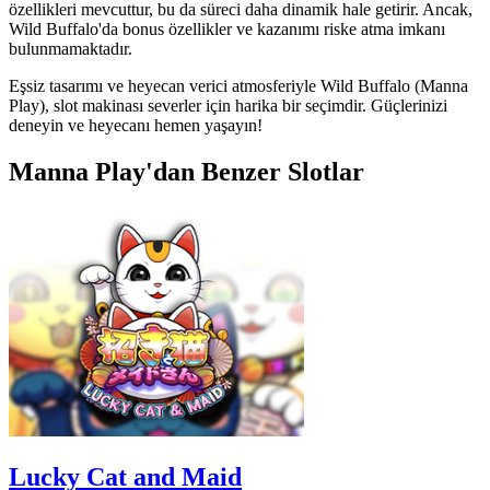
özellikleri mevcuttur, bu da süreci daha dinamik hale getirir. Ancak,
Wild Buffalo'da bonus özellikler ve kazanımı riske atma imkanı
bulunmamaktadır.
Eşsiz tasarımı ve heyecan verici atmosferiyle Wild Buffalo (Manna
Play), slot makinası severler için harika bir seçimdir. Güçlerinizi
deneyin ve heyecanı hemen yaşayın!
Manna Play'dan Benzer Slotlar
Lucky Cat and Maid