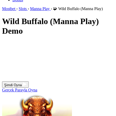
Mostbet
›
Slots
›
Manna Play
›
🧩 Wild Buffalo (Manna Play)
Wild Buffalo (Manna Play)
Demo
Şimdi Oyna
Gerçek Parayla Oyna