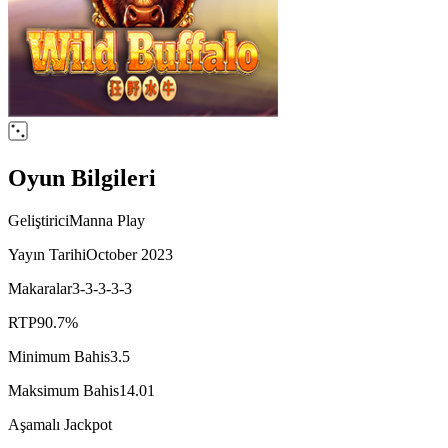
Oyun Bilgileri
Geliştirici
Manna Play
Yayın Tarihi
October 2023
Makaralar
3-3-3-3-3
RTP
90.7%
Minimum Bahis
3.5
Maksimum Bahis
14.01
Aşamalı Jackpot