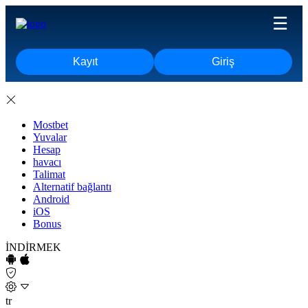
Kayıt
Giriş
Mostbet
Yuvalar
Hesap
havacı
Talimat
Alternatif bağlantı
Android
iOS
Bonus
İNDİRMEK
tr