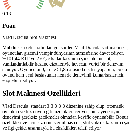
9.13
Puan
Vlad Dracula Slot Makinesi
Mobilots şirketi tarafından geliştirilen Vlad Dracula slot makinesi,
oyuncuları gizemli vampir dünyasının atmosferine davet ediyor.
%101,44 RTP ve 250’ye kadar kazanma şansı ile bu slot,
yapılandırılabilir kazanç çizgileriyle heyecan verici bir deneyim
sunuyor. Oyuncular 0,55 ile 51,86 arasında bahis yapabilir, bu da
oyunu hem yeni başlayanlar hem de deneyimli kumarbazlar için
erişilebilir kılıyor.
Slot Makinesi Özellikleri
Vlad Dracula, standart 3-3-3-3-3 düzenine sahip olup, otomatik
oynatma ve hızlı oyun gibi özellikler içeriyor; bu sayede oyun
deneyimi gereksiz gecikmeler olmadan keyifle oynanabilir. Bonus
özellikleri ve ücretsiz dönüşler olmasa da, slot yüksek kazanma şansı
ve ilgi çekici tasarımıyla bu eksiklikleri telafi ediyor.