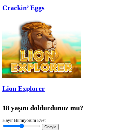
Crackin’ Eggs
Lion Explorer
18 yaşını doldurdunuz mu?
Hayır
Bilmiyorum
Evet
Onayla