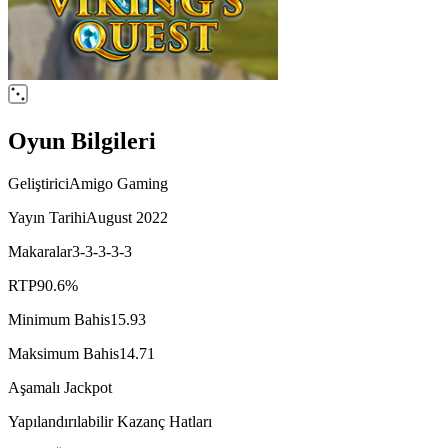
Oyun Bilgileri
Geliştirici
Amigo Gaming
Yayın Tarihi
August 2022
Makaralar
3-3-3-3-3
RTP
90.6%
Minimum Bahis
15.93
Maksimum Bahis
14.71
Aşamalı Jackpot
Yapılandırılabilir Kazanç Hatları