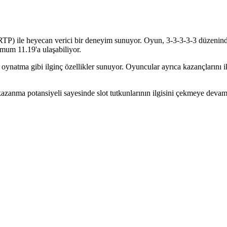
P) ile heyecan verici bir deneyim sunuyor. Oyun, 3-3-3-3-3 düzeninde k
mum 11.19'a ulaşabiliyor.
oynatma gibi ilginç özellikler sunuyor. Oyuncular ayrıca kazançlarını ik
azanma potansiyeli sayesinde slot tutkunlarının ilgisini çekmeye devam