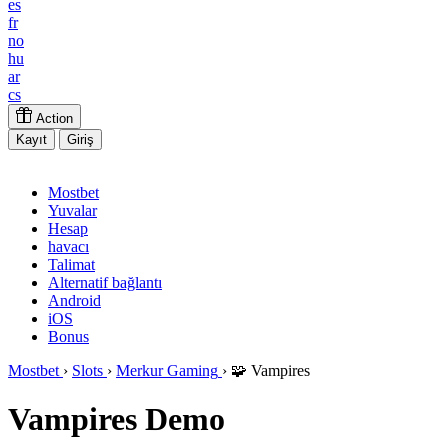
es
fr
no
hu
ar
cs
Action
Kayıt
Giriş
Mostbet
Yuvalar
Hesap
havacı
Talimat
Alternatif bağlantı
Android
iOS
Bonus
Mostbet
›
Slots
›
Merkur Gaming
›
🧩 Vampires
Vampires Demo