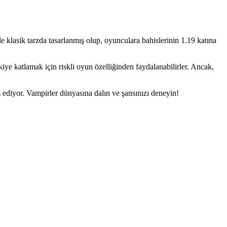
lasik tarzda tasarlanmış olup, oyunculara bahislerinin 1.19 katına
iye katlamak için riskli oyun özelliğinden faydalanabilirler. Ancak,
 ediyor. Vampirler dünyasına dalın ve şansınızı deneyin!