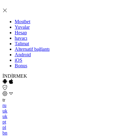
Mostbet
Yuvalar
Hesap
havacı
Talimat
Alternatif bağlantı
Android
iOS
Bonus
İNDİRMEK
tr
ru
uk
uk
pt
pl
bn