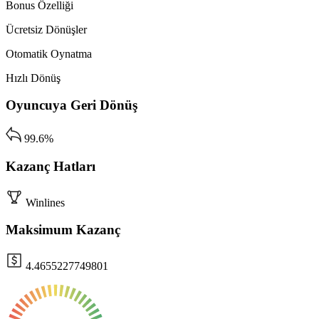
Bonus Özelliği
Ücretsiz Dönüşler
Otomatik Oynatma
Hızlı Dönüş
Oyuncuya Geri Dönüş
99.6%
Kazanç Hatları
Winlines
Maksimum Kazanç
4.4655227749801