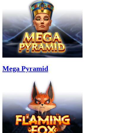
Mega Pyramid