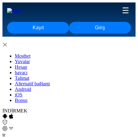
Kayıt
Giriş
Mostbet
Yuvalar
Hesap
havacı
Talimat
Alternatif bağlantı
Android
iOS
Bonus
İNDİRMEK
tr