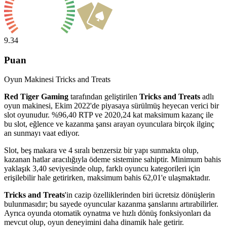
9.34
Puan
Oyun Makinesi Tricks and Treats
Red Tiger Gaming
tarafından geliştirilen
Tricks and Treats
adlı
oyun makinesi, Ekim 2022'de piyasaya sürülmüş heyecan verici bir
slot oyunudur. %96,40 RTP ve 2020,24 kat maksimum kazanç ile
bu slot, eğlence ve kazanma şansı arayan oyunculara birçok ilginç
an sunmayı vaat ediyor.
Slot, beş makara ve 4 sıralı benzersiz bir yapı sunmakta olup,
kazanan hatlar aracılığıyla ödeme sistemine sahiptir. Minimum bahis
yaklaşık 3,40 seviyesinde olup, farklı oyuncu kategorileri için
erişilebilir hale getirirken, maksimum bahis 62,01'e ulaşmaktadır.
Tricks and Treats
'in cazip özelliklerinden biri ücretsiz dönüşlerin
bulunmasıdır; bu sayede oyuncular kazanma şanslarını artırabilirler.
Ayrıca oyunda otomatik oynatma ve hızlı dönüş fonksiyonları da
mevcut olup, oyun deneyimini daha dinamik hale getirir.