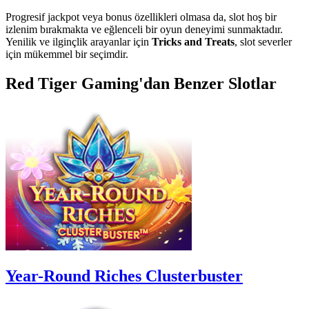
Progresif jackpot veya bonus özellikleri olmasa da, slot hoş bir
izlenim bırakmakta ve eğlenceli bir oyun deneyimi sunmaktadır.
Yenilik ve ilginçlik arayanlar için
Tricks and Treats
, slot severler
için mükemmel bir seçimdir.
Red Tiger Gaming'dan Benzer Slotlar
Year-Round Riches Clusterbuster