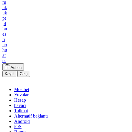
ru
uk
uk
pt
pl
bn
es
fr
no
hu
ar
cs
Action
Kayıt
Giriş
Mostbet
Yuvalar
Hesap
havacı
Talimat
Alternatif bağlantı
Android
iOS
Bonus