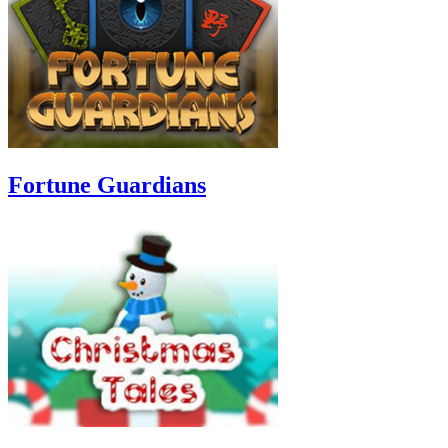
Fortune Guardians