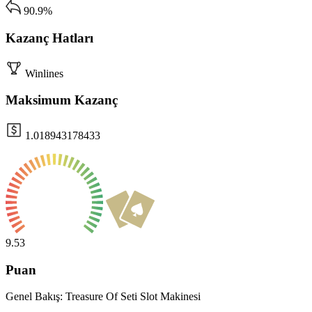
90.9%
Kazanç Hatları
Winlines
Maksimum Kazanç
1.018943178433
9.53
Puan
Genel Bakış: Treasure Of Seti Slot Makinesi