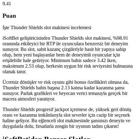
9.41
Puan
İşte Thunder Shields slot makinesi incelemesi
iSoftBet geliştiricisinden Thunder Shields slot makinesi, %98.91
oranında etkileyici bir RTP ile oyunculara benzersiz bir deneyim
sunuyor. Bu slot, sabit kazanç çizgileriyle basit bir yapıya sahip
olup, hem yeni başlayanlar hem de deneyimli oyuncular için
erişilebilir hale getiriyor. Minimum bahis sadece 3.42 iken,
maksimum 2.53 olup, herkesin uygun bir risk seviyesini bulmasına
olanak tanır.
Ücretsiz dönüşler ve risk oyunu gibi bonus özellikleri olmasa da,
Thunder Shields bahis başına 2.13 katına kadar kazanma şansı
sunuyor. Parlak grafikleri ve heyecan verici temasıyla gerçek bir
macera atmosferi yaratıyor.
Thunder Shields progresif jackpot içermese de, yüksek geri dönüş
oranı ve kazanma imkânlarıyla slot severler için cazip bir seçenek
haline geliyor. Bu eğlenceli slot makinesinde şansınızı deneyin ve
duygularla dolu, fırsatlarla zengin bir oyunun tadını çıkarın!