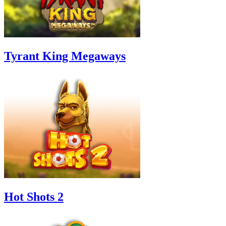
Tyrant King Megaways
Hot Shots 2