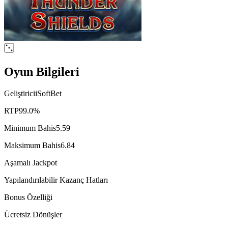
Oyun Bilgileri
Geliştirici
iSoftBet
RTP
99.0%
Minimum Bahis
5.59
Maksimum Bahis
6.84
Aşamalı Jackpot
Yapılandırılabilir Kazanç Hatları
Bonus Özelliği
Ücretsiz Dönüşler