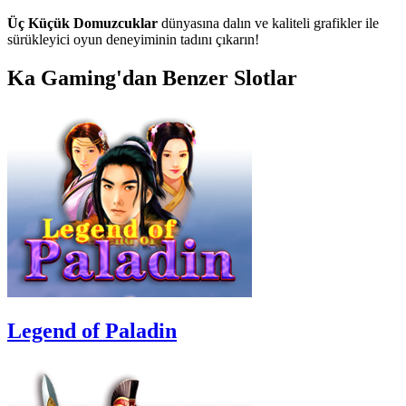
Üç Küçük Domuzcuklar
dünyasına dalın ve kaliteli grafikler ile
sürükleyici oyun deneyiminin tadını çıkarın!
Ka Gaming'dan Benzer Slotlar
Legend of Paladin