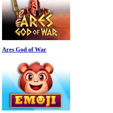
Ares God of War