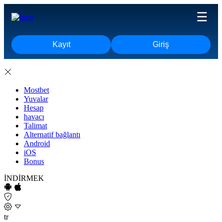
Kayıt
Giriş
Mostbet
Yuvalar
Hesap
havacı
Talimat
Alternatif bağlantı
Android
iOS
Bonus
İNDİRMEK
tr