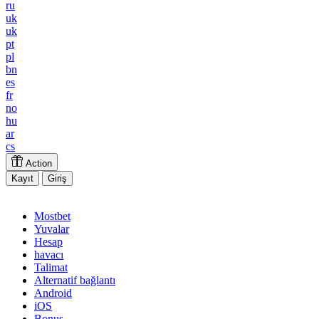
ru
uk
uk
pt
pl
bn
es
fr
no
hu
ar
cs
Action
Kayıt
Giriş
Mostbet
Yuvalar
Hesap
havacı
Talimat
Alternatif bağlantı
Android
iOS
Bonus