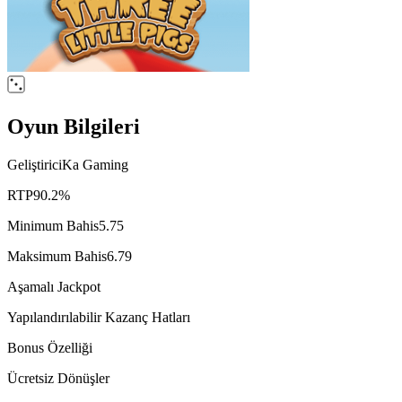
Oyun Bilgileri
Geliştirici
Ka Gaming
RTP
90.2%
Minimum Bahis
5.75
Maksimum Bahis
6.79
Aşamalı Jackpot
Yapılandırılabilir Kazanç Hatları
Bonus Özelliği
Ücretsiz Dönüşler