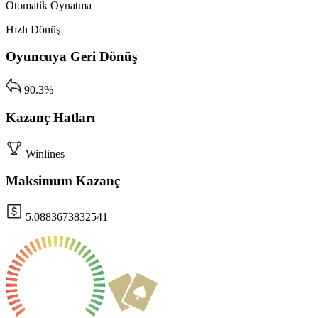
Otomatik Oynatma
Hızlı Dönüş
Oyuncuya Geri Dönüş
90.3%
Kazanç Hatları
Winlines
Maksimum Kazanç
5.0883673832541