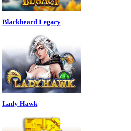
Blackbeard Legacy
Lady Hawk