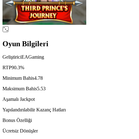
Oyun Bilgileri
Geliştirici
EAGaming
RTP
90.3%
Minimum Bahis
4.78
Maksimum Bahis
5.53
Aşamalı Jackpot
Yapılandırılabilir Kazanç Hatları
Bonus Özelliği
Ücretsiz Dönüşler