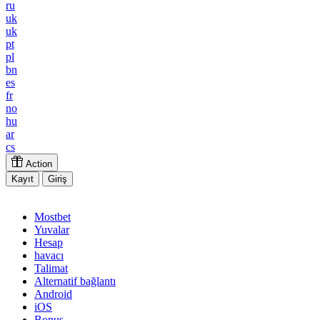
ru
uk
uk
pt
pl
bn
es
fr
no
hu
ar
cs
Action
Kayıt
Giriş
Mostbet
Yuvalar
Hesap
havacı
Talimat
Alternatif bağlantı
Android
iOS
Bonus