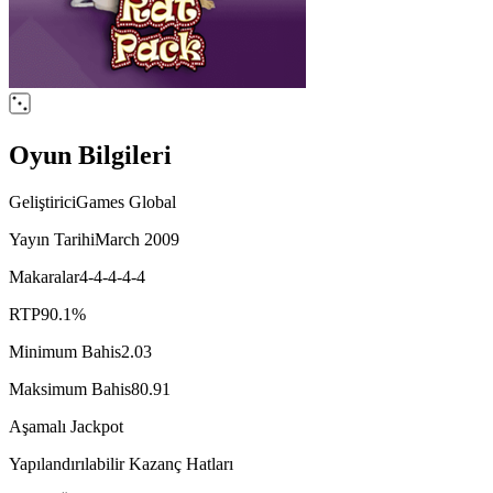
Oyun Bilgileri
Geliştirici
Games Global
Yayın Tarihi
March 2009
Makaralar
4-4-4-4-4
RTP
90.1%
Minimum Bahis
2.03
Maksimum Bahis
80.91
Aşamalı Jackpot
Yapılandırılabilir Kazanç Hatları