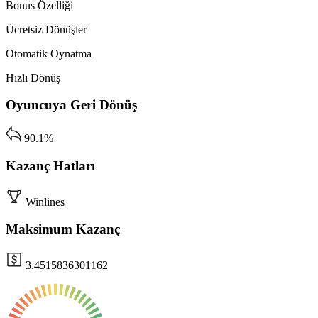
Bonus Özelliği
Ücretsiz Dönüşler
Otomatik Oynatma
Hızlı Dönüş
Oyuncuya Geri Dönüş
90.1%
Kazanç Hatları
Winlines
Maksimum Kazanç
3.4515836301162