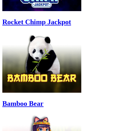
Rocket Chimp Jackpot
Bamboo Bear