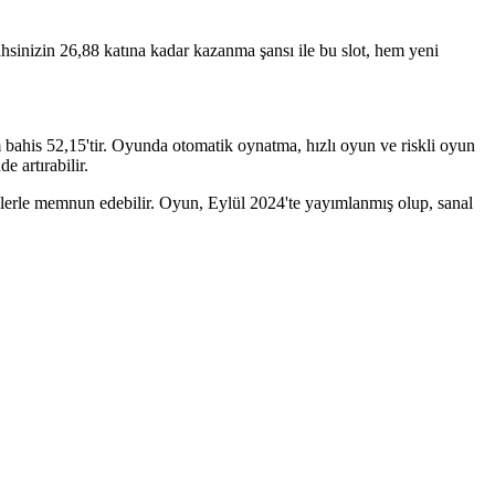
hsinizin 26,88 katına kadar kazanma şansı ile bu slot, hem yeni
 bahis 52,15'tir. Oyunda otomatik oynatma, hızlı oyun ve riskli oyun
 artırabilir.
llerle memnun edebilir. Oyun, Eylül 2024'te yayımlanmış olup, sanal