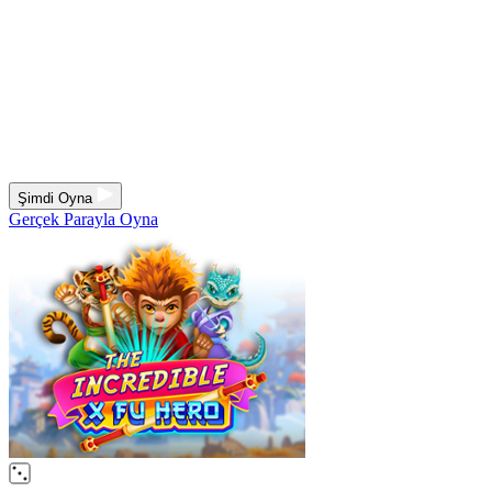
Şimdi Oyna
Gerçek Parayla Oyna