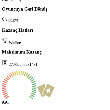
Oyuncuya Geri Dönüş
99.9%
Kazanç Hatları
Winlines
Maksimum Kazanç
27.962269231481
9.91