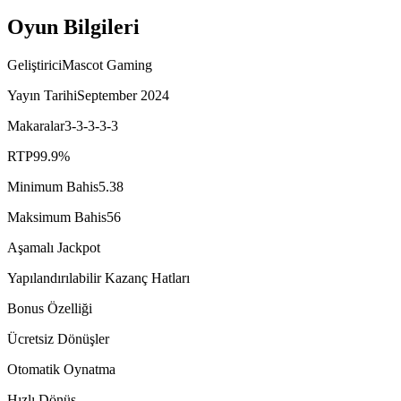
Oyun Bilgileri
Geliştirici
Mascot Gaming
Yayın Tarihi
September 2024
Makaralar
3-3-3-3-3
RTP
99.9%
Minimum Bahis
5.38
Maksimum Bahis
56
Aşamalı Jackpot
Yapılandırılabilir Kazanç Hatları
Bonus Özelliği
Ücretsiz Dönüşler
Otomatik Oynatma
Hızlı Dönüş