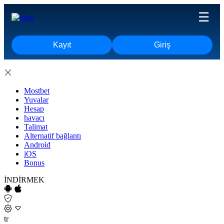
Kayıt
Giriş
Mostbet
Yuvalar
Hesap
havacı
Talimat
Alternatif bağlantı
Android
iOS
Bonus
İNDİRMEK
tr