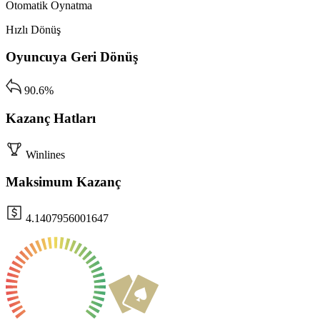
Otomatik Oynatma
Hızlı Dönüş
Oyuncuya Geri Dönüş
90.6%
Kazanç Hatları
Winlines
Maksimum Kazanç
4.1407956001647