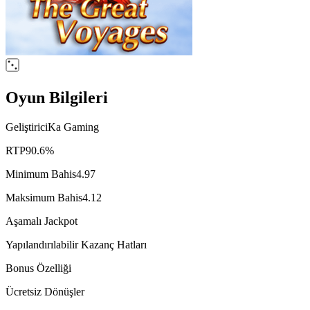
Oyun Bilgileri
Geliştirici
Ka Gaming
RTP
90.6%
Minimum Bahis
4.97
Maksimum Bahis
4.12
Aşamalı Jackpot
Yapılandırılabilir Kazanç Hatları
Bonus Özelliği
Ücretsiz Dönüşler