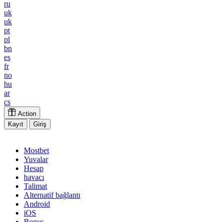
ru
uk
uk
pt
pl
bn
es
fr
no
hu
ar
cs
Action
Kayıt
Giriş
Mostbet
Yuvalar
Hesap
havacı
Talimat
Alternatif bağlantı
Android
iOS
Bonus