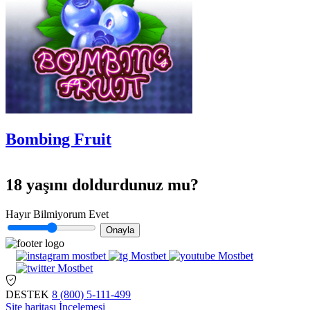
Bombing Fruit
18 yaşını doldurdunuz mu?
Hayır
Bilmiyorum
Evet
Onayla
DESTEK
8 (800) 5-111-499
Site haritası
İncelemesi