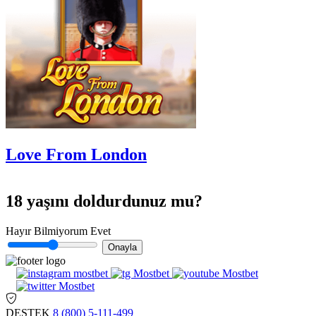
Love From London
18 yaşını doldurdunuz mu?
Hayır
Bilmiyorum
Evet
Onayla
DESTEK
8 (800) 5-111-499