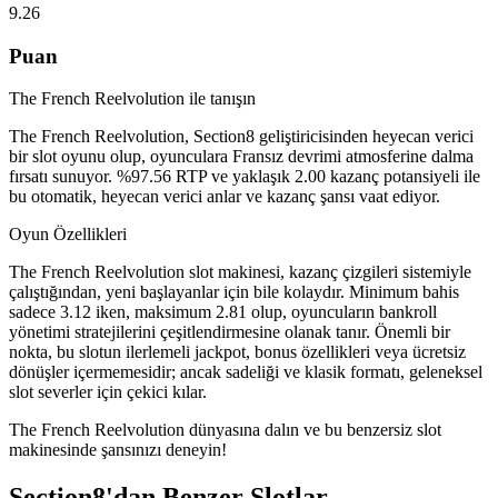
9.26
Puan
The French Reelvolution ile tanışın
The French Reelvolution, Section8 geliştiricisinden heyecan verici
bir slot oyunu olup, oyunculara Fransız devrimi atmosferine dalma
fırsatı sunuyor. %97.56 RTP ve yaklaşık 2.00 kazanç potansiyeli ile
bu otomatik, heyecan verici anlar ve kazanç şansı vaat ediyor.
Oyun Özellikleri
The French Reelvolution slot makinesi, kazanç çizgileri sistemiyle
çalıştığından, yeni başlayanlar için bile kolaydır. Minimum bahis
sadece 3.12 iken, maksimum 2.81 olup, oyuncuların bankroll
yönetimi stratejilerini çeşitlendirmesine olanak tanır. Önemli bir
nokta, bu slotun ilerlemeli jackpot, bonus özellikleri veya ücretsiz
dönüşler içermemesidir; ancak sadeliği ve klasik formatı, geleneksel
slot severler için çekici kılar.
The French Reelvolution dünyasına dalın ve bu benzersiz slot
makinesinde şansınızı deneyin!
Section8'dan Benzer Slotlar