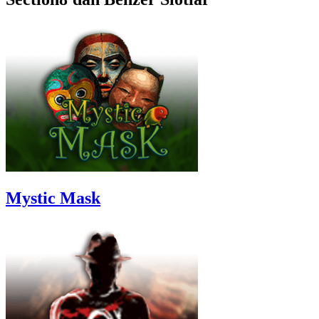
Mystic Mask