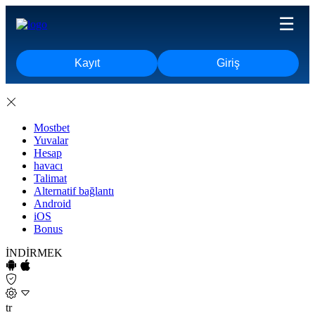
Kayıt
Giriş
Mostbet
Yuvalar
Hesap
havacı
Talimat
Alternatif bağlantı
Android
iOS
Bonus
İNDİRMEK
tr