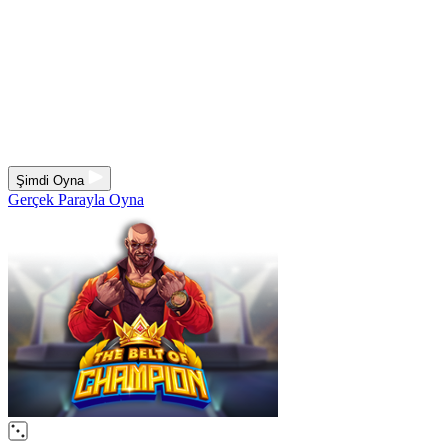
Şimdi Oyna
Gerçek Parayla Oyna