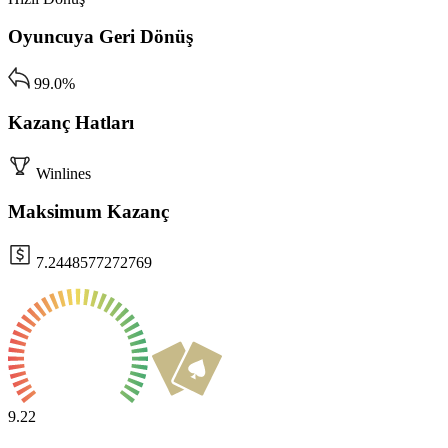
Oyuncuya Geri Dönüş
99.0%
Kazanç Hatları
Winlines
Maksimum Kazanç
7.2448577272769
9.22