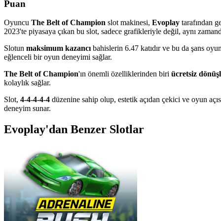
Puan
Oyuncu
The Belt of Champion
slot makinesi,
Evoplay
tarafından ge
2023'te piyasaya çıkan bu slot, sadece grafikleriyle değil, aynı zamanda
Slotun
maksimum kazancı
bahislerin 6.47 katıdır ve bu da şans oyunl
eğlenceli bir oyun deneyimi sağlar.
The Belt of Champion
'ın önemli özelliklerinden biri
ücretsiz dönüş
kolaylık sağlar.
Slot,
4-4-4-4-4
düzenine sahip olup, estetik açıdan çekici ve oyun açıs
deneyim sunar.
Evoplay'dan Benzer Slotlar