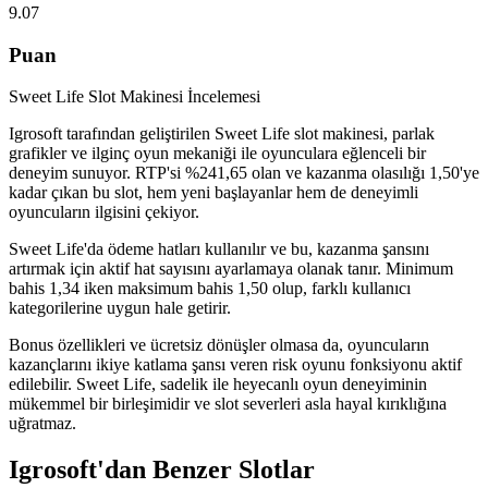
9.07
Puan
Sweet Life Slot Makinesi İncelemesi
Igrosoft tarafından geliştirilen Sweet Life slot makinesi, parlak
grafikler ve ilginç oyun mekaniği ile oyunculara eğlenceli bir
deneyim sunuyor. RTP'si %241,65 olan ve kazanma olasılığı 1,50'ye
kadar çıkan bu slot, hem yeni başlayanlar hem de deneyimli
oyuncuların ilgisini çekiyor.
Sweet Life'da ödeme hatları kullanılır ve bu, kazanma şansını
artırmak için aktif hat sayısını ayarlamaya olanak tanır. Minimum
bahis 1,34 iken maksimum bahis 1,50 olup, farklı kullanıcı
kategorilerine uygun hale getirir.
Bonus özellikleri ve ücretsiz dönüşler olmasa da, oyuncuların
kazançlarını ikiye katlama şansı veren risk oyunu fonksiyonu aktif
edilebilir. Sweet Life, sadelik ile heyecanlı oyun deneyiminin
mükemmel bir birleşimidir ve slot severleri asla hayal kırıklığına
uğratmaz.
Igrosoft'dan Benzer Slotlar