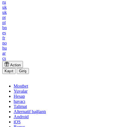
ru
uk
uk
pt
pl
bn
es
fr
no
hu
ar
cs
Action
Kayıt
Giriş
Mostbet
Yuvalar
Hesap
havacı
Talimat
Alternatif bağlantı
Android
iOS
Bonus