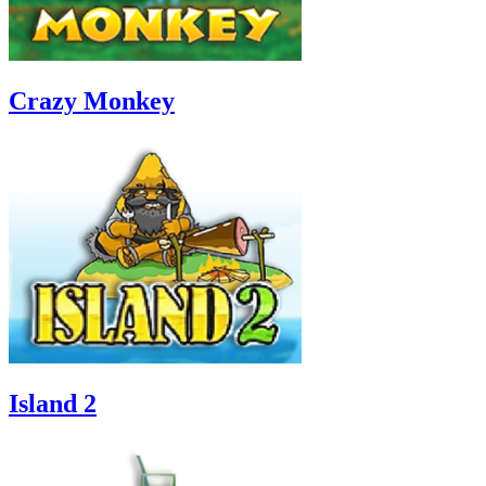
Crazy Monkey
Island 2