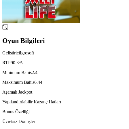
Oyun Bilgileri
Geliştirici
Igrosoft
RTP
90.3%
Minimum Bahis
2.4
Maksimum Bahis
6.44
Aşamalı Jackpot
Yapılandırılabilir Kazanç Hatları
Bonus Özelliği
Ücretsiz Dönüşler