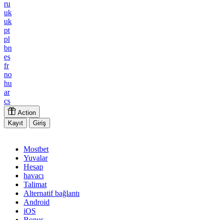
ru
uk
uk
pt
pl
bn
es
fr
no
hu
ar
cs
Action
Kayıt
Giriş
Mostbet
Yuvalar
Hesap
havacı
Talimat
Alternatif bağlantı
Android
iOS
Bonus