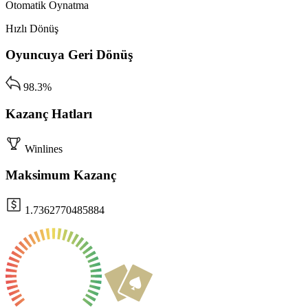
Otomatik Oynatma
Hızlı Dönüş
Oyuncuya Geri Dönüş
98.3%
Kazanç Hatları
Winlines
Maksimum Kazanç
1.7362770485884