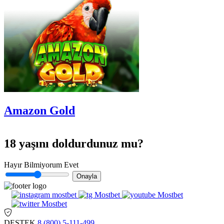
Amazon Gold
18 yaşını doldurdunuz mu?
Hayır
Bilmiyorum
Evet
Onayla
DESTEK
8 (800) 5-111-499