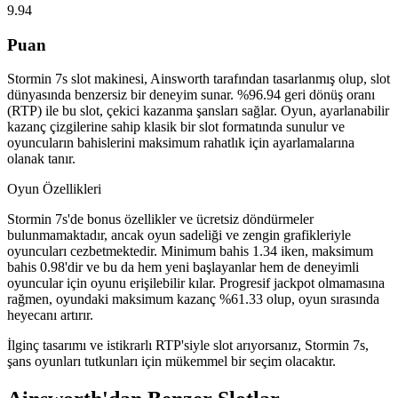
9.94
Puan
Stormin 7s slot makinesi, Ainsworth tarafından tasarlanmış olup, slot
dünyasında benzersiz bir deneyim sunar. %96.94 geri dönüş oranı
(RTP) ile bu slot, çekici kazanma şansları sağlar. Oyun, ayarlanabilir
kazanç çizgilerine sahip klasik bir slot formatında sunulur ve
oyuncuların bahislerini maksimum rahatlık için ayarlamalarına
olanak tanır.
Oyun Özellikleri
Stormin 7s'de bonus özellikler ve ücretsiz döndürmeler
bulunmamaktadır, ancak oyun sadeliği ve zengin grafikleriyle
oyuncuları cezbetmektedir. Minimum bahis 1.34 iken, maksimum
bahis 0.98'dir ve bu da hem yeni başlayanlar hem de deneyimli
oyuncular için oyunu erişilebilir kılar. Progresif jackpot olmamasına
rağmen, oyundaki maksimum kazanç %61.33 olup, oyun sırasında
heyecanı artırır.
İlginç tasarımı ve istikrarlı RTP'siyle slot arıyorsanız, Stormin 7s,
şans oyunları tutkunları için mükemmel bir seçim olacaktır.