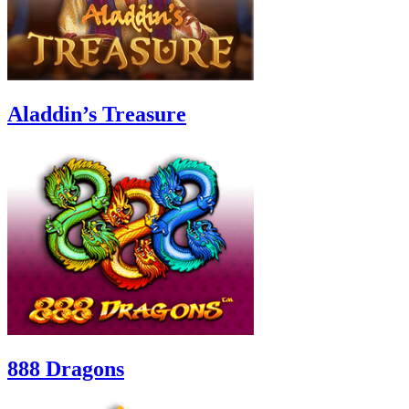
Aladdin’s Treasure
888 Dragons