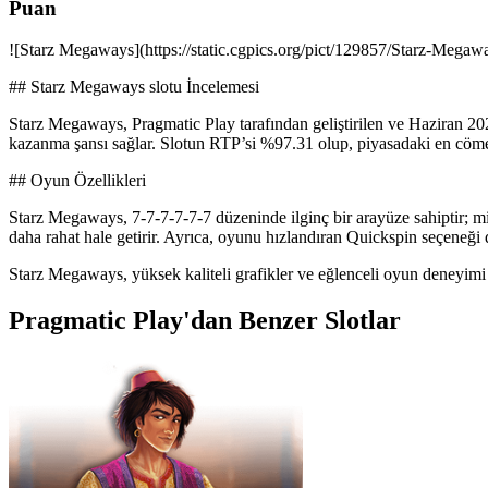
Puan
![Starz Megaways](https://static.cgpics.org/pict/129857/Starz
## Starz Megaways slotu İncelemesi
Starz Megaways, Pragmatic Play tarafından geliştirilen ve Haziran 2
kazanma şansı sağlar. Slotun RTP’si %97.31 olup, piyasadaki en cömer
## Oyun Özellikleri
Starz Megaways, 7-7-7-7-7-7 düzeninde ilginç bir arayüze sahiptir; 
daha rahat hale getirir. Ayrıca, oyunu hızlandıran Quickspin seçeneği 
Starz Megaways, yüksek kaliteli grafikler ve eğlenceli oyun deneyimi a
Pragmatic Play'dan Benzer Slotlar