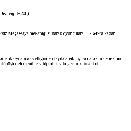
70&height=208)
enzersiz Megaways mekaniği sunarak oyunculara 117.649’a kadar
omatik oynatma özelliğinden faydalanabilir, bu da oyun deneyimini
iz dönüşler elementine sahip olması heyecan katmaktadır.