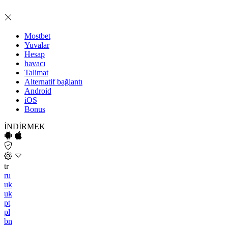
Mostbet
Yuvalar
Hesap
havacı
Talimat
Alternatif bağlantı
Android
iOS
Bonus
İNDİRMEK
tr
ru
uk
uk
pt
pl
bn