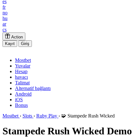
es
fr
no
hu
ar
cs
Action
Kayıt
Giriş
Mostbet
Yuvalar
Hesap
havacı
Talimat
Alternatif bağlantı
Android
iOS
Bonus
Mostbet
›
Slots
›
Ruby Play
›
🧩 Stampede Rush Wicked
Stampede Rush Wicked Demo