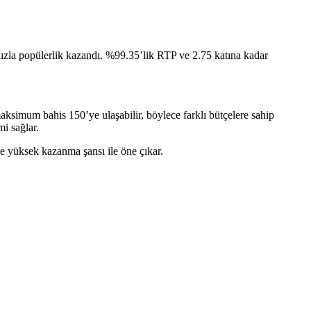
hızla popülerlik kazandı. %99.35’lik RTP ve 2.75 katına kadar
ksimum bahis 150’ye ulaşabilir, böylece farklı bütçelere sahip
i sağlar.
ve yüksek kazanma şansı ile öne çıkar.