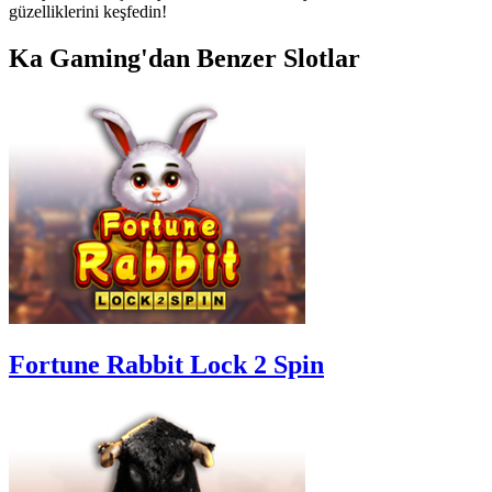
güzelliklerini keşfedin!
Ka Gaming'dan Benzer Slotlar
Fortune Rabbit Lock 2 Spin