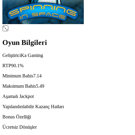
Oyun Bilgileri
Geliştirici
Ka Gaming
RTP
90.1%
Minimum Bahis
7.14
Maksimum Bahis
5.49
Aşamalı Jackpot
Yapılandırılabilir Kazanç Hatları
Bonus Özelliği
Ücretsiz Dönüşler