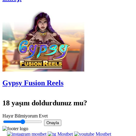
Gypsy Fusion Reels
18 yaşını doldurdunuz mu?
Hayır
Bilmiyorum
Evet
Onayla