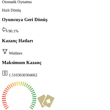
Otomatik Oynatma
Hızlı Dönüş
Oyuncuya Geri Dönüş
90.1%
Kazanç Hatları
Winlines
Maksimum Kazanç
1.5103630304662