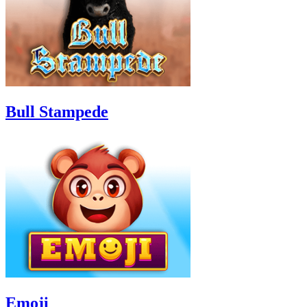
Bull Stampede
Emoji