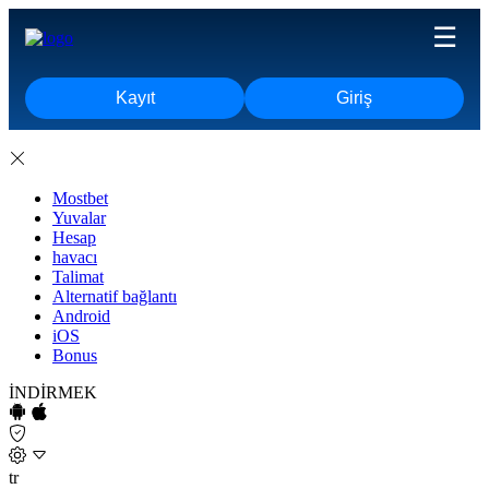
Kayıt
Giriş
Mostbet
Yuvalar
Hesap
havacı
Talimat
Alternatif bağlantı
Android
iOS
Bonus
İNDİRMEK
tr