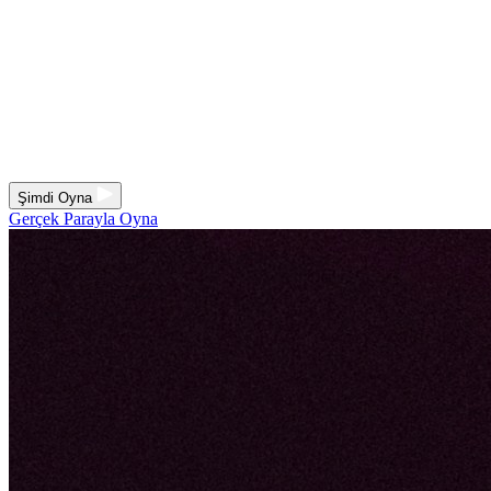
Şimdi Oyna
Gerçek Parayla Oyna