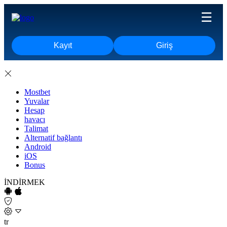
Kayıt
Giriş
Mostbet
Yuvalar
Hesap
havacı
Talimat
Alternatif bağlantı
Android
iOS
Bonus
İNDİRMEK
tr