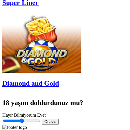
Super Liner
Diamond and Gold
18 yaşını doldurdunuz mu?
Hayır
Bilmiyorum
Evet
Onayla