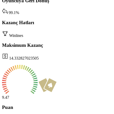
Oyuncuya Geri Dönüş
99.1%
Kazanç Hatları
Winlines
Maksimum Kazanç
14.332827023505
9.47
Puan