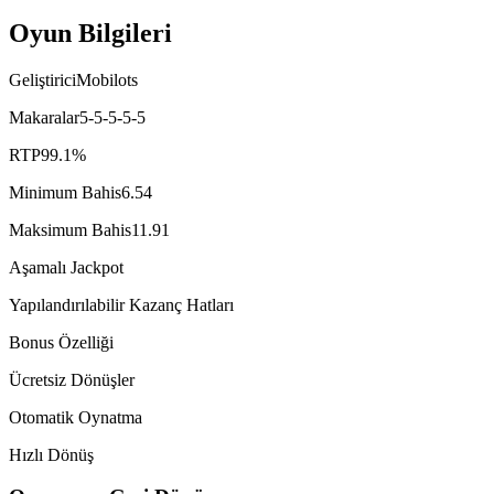
Oyun Bilgileri
Geliştirici
Mobilots
Makaralar
5-5-5-5-5
RTP
99.1%
Minimum Bahis
6.54
Maksimum Bahis
11.91
Aşamalı Jackpot
Yapılandırılabilir Kazanç Hatları
Bonus Özelliği
Ücretsiz Dönüşler
Otomatik Oynatma
Hızlı Dönüş