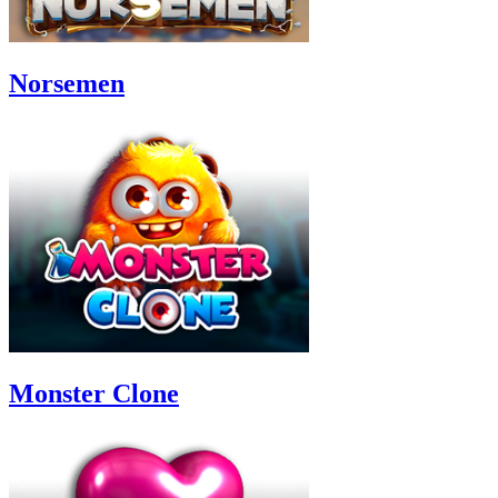
Norsemen
Monster Clone