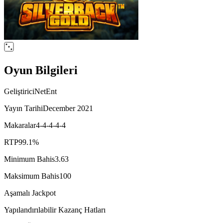
Oyun Bilgileri
Geliştirici
NetEnt
Yayın Tarihi
December 2021
Makaralar
4-4-4-4-4
RTP
99.1%
Minimum Bahis
3.63
Maksimum Bahis
100
Aşamalı Jackpot
Yapılandırılabilir Kazanç Hatları