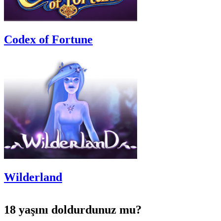
Codex of Fortune
Wilderland
18 yaşını doldurdunuz mu?