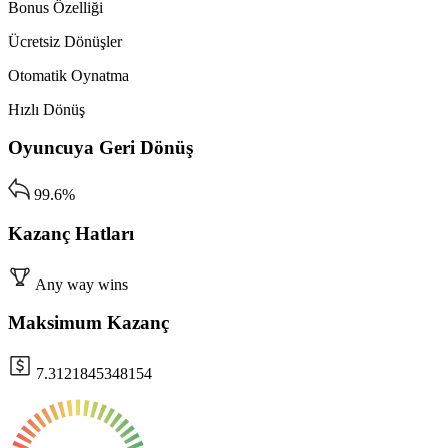
Bonus Özelliği
Ücretsiz Dönüşler
Otomatik Oynatma
Hızlı Dönüş
Oyuncuya Geri Dönüş
99.6%
Kazanç Hatları
Any way wins
Maksimum Kazanç
7.3121845348154