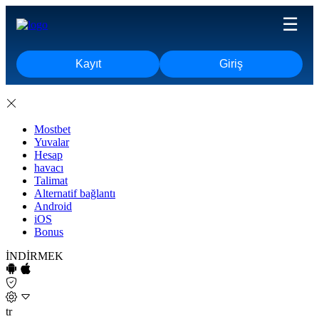
Kayıt
Giriş
Mostbet
Yuvalar
Hesap
havacı
Talimat
Alternatif bağlantı
Android
iOS
Bonus
İNDİRMEK
tr