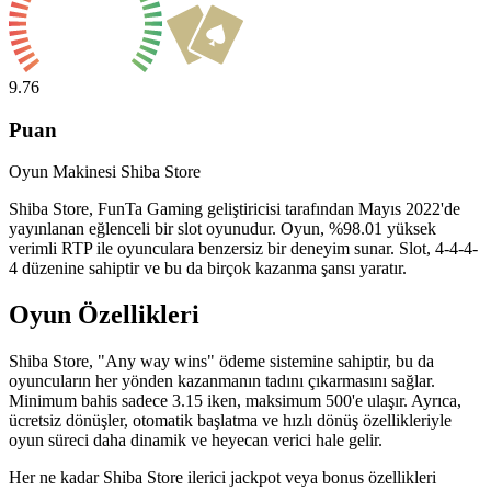
9.76
Puan
Oyun Makinesi Shiba Store
Shiba Store, FunTa Gaming geliştiricisi tarafından Mayıs 2022'de
yayınlanan eğlenceli bir slot oyunudur. Oyun, %98.01 yüksek
verimli RTP ile oyunculara benzersiz bir deneyim sunar. Slot, 4-4-4-
4 düzenine sahiptir ve bu da birçok kazanma şansı yaratır.
Oyun Özellikleri
Shiba Store, "Any way wins" ödeme sistemine sahiptir, bu da
oyuncuların her yönden kazanmanın tadını çıkarmasını sağlar.
Minimum bahis sadece 3.15 iken, maksimum 500'e ulaşır. Ayrıca,
ücretsiz dönüşler, otomatik başlatma ve hızlı dönüş özellikleriyle
oyun süreci daha dinamik ve heyecan verici hale gelir.
Her ne kadar Shiba Store ilerici jackpot veya bonus özellikleri