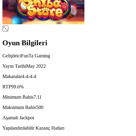
Oyun Bilgileri
Geliştirici
FunTa Gaming
Yayın Tarihi
May 2022
Makaralar
4-4-4-4
RTP
99.6%
Minimum Bahis
7.11
Maksimum Bahis
500
Aşamalı Jackpot
Yapılandırılabilir Kazanç Hatları