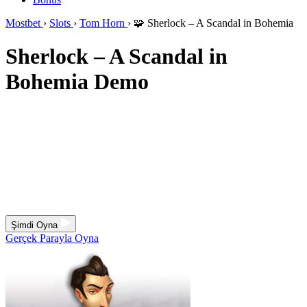
Mostbet
›
Slots
›
Tom Horn
›
🧩 Sherlock – A Scandal in Bohemia
Sherlock – A Scandal in
Bohemia Demo
Şimdi Oyna
Gerçek Parayla Oyna