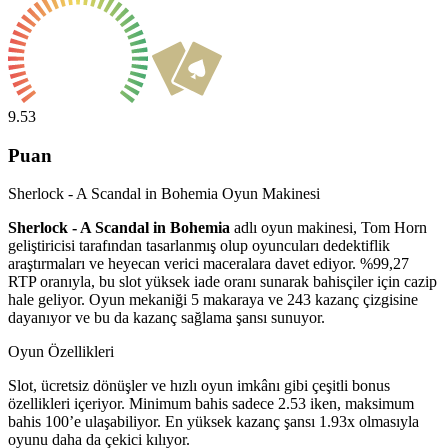
9.53
Puan
Sherlock - A Scandal in Bohemia Oyun Makinesi
Sherlock - A Scandal in Bohemia
adlı oyun makinesi, Tom Horn
geliştiricisi tarafından tasarlanmış olup oyuncuları dedektiflik
araştırmaları ve heyecan verici maceralara davet ediyor. %99,27
RTP oranıyla, bu slot yüksek iade oranı sunarak bahisçiler için cazip
hale geliyor. Oyun mekaniği 5 makaraya ve 243 kazanç çizgisine
dayanıyor ve bu da kazanç sağlama şansı sunuyor.
Oyun Özellikleri
Slot, ücretsiz dönüşler ve hızlı oyun imkânı gibi çeşitli bonus
özellikleri içeriyor. Minimum bahis sadece 2.53 iken, maksimum
bahis 100’e ulaşabiliyor. En yüksek kazanç şansı 1.93x olmasıyla
oyunu daha da çekici kılıyor.