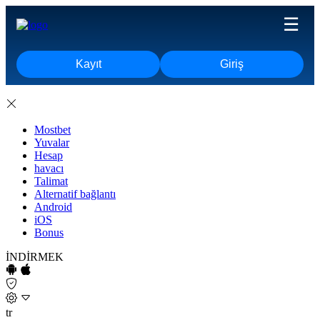
Kayıt
Giriş
Mostbet
Yuvalar
Hesap
havacı
Talimat
Alternatif bağlantı
Android
iOS
Bonus
İNDİRMEK
tr