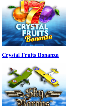
Crystal Fruits Bonanza