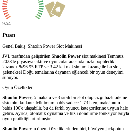
9.54
Puan
Genel Bakış: Shaolin Power Slot Makinesi
JVL tarafından geliştirilen
Shaolin Power
slot makinesi Temmuz
2023'te piyasaya çıktı ve oyuncular arasında hızla popülerlik
kazandı. %96.95 RTP ve 3.42 kat maksimum kazanç ile bu slot,
geleneksel Doğu temalarına dayanan eğlenceli bir oyun deneyimi
sunuyor.
Oyun Özellikleri
Shaolin Power
, 5 makara ve 3 sıralı bir slot olup çizgi bazlı ödeme
sistemini kullanır. Minimum bahis sadece 1.73 iken, maksimum
bahis 100'e ulaşabilir, bu da farklı oyuncu kategorilerine uygun hale
getirir. Ayrıca, otomatik oynatma ve hızlı döndürme fonksiyonlarıyla
oyun pratikliği artırılmıştır.
Shaolin Power
'ın önemli özelliklerinden biri, büyüyen jackpotun