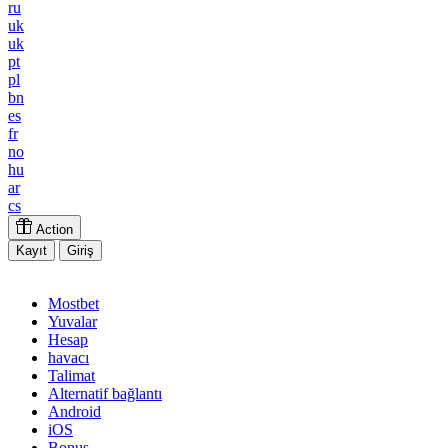
ru
uk
uk
pt
pl
bn
es
fr
no
hu
ar
cs
Action
Kayıt
Giriş
Mostbet
Yuvalar
Hesap
havacı
Talimat
Alternatif bağlantı
Android
iOS
Bonus