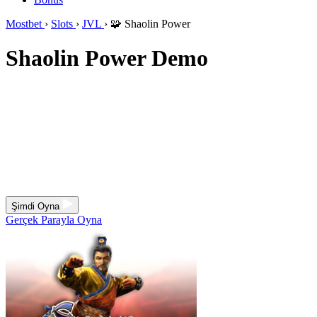
Mostbet
›
Slots
›
JVL
›
🧩 Shaolin Power
Shaolin Power Demo
Şimdi Oyna
Gerçek Parayla Oyna