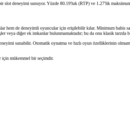
bir slot deneyimi sunuyor. Yüzde 80.19'luk (RTP) ve 1.27'lik maksimum ka
nlar hem de deneyimli oyuncular için erişilebilir kılar. Minimum bahis
önüşler veya diğer ek imkanlar bulunmamaktadır; bu da onu klasik tarzda b
deneyimi sunabilir. Otomatik oynatma ve hızlı oyun özelliklerinin olm
ar için mükemmel bir seçimdir.