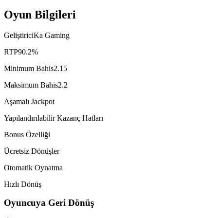
Oyun Bilgileri
Geliştirici
Ka Gaming
RTP
90.2%
Minimum Bahis
2.15
Maksimum Bahis
2.2
Aşamalı Jackpot
Yapılandırılabilir Kazanç Hatları
Bonus Özelliği
Ücretsiz Dönüşler
Otomatik Oynatma
Hızlı Dönüş
Oyuncuya Geri Dönüş