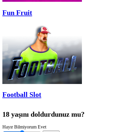
Fun Fruit
Football Slot
18 yaşını doldurdunuz mu?
Hayır
Bilmiyorum
Evet