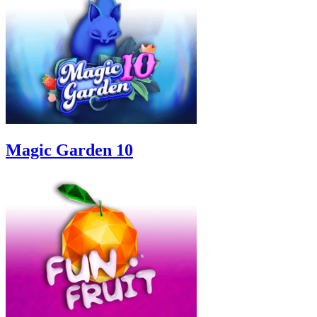
Magic Garden 10