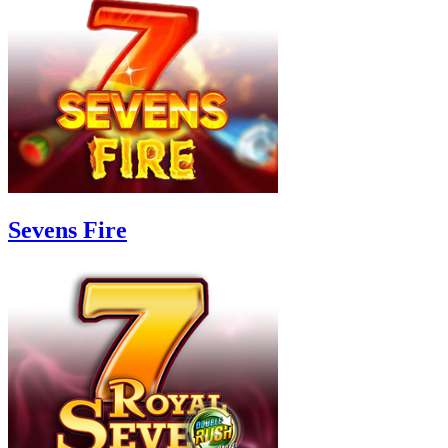
Sevens Fire