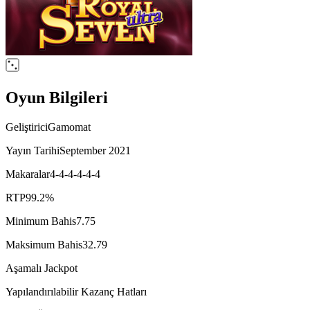
Oyun Bilgileri
Geliştirici
Gamomat
Yayın Tarihi
September 2021
Makaralar
4-4-4-4-4-4
RTP
99.2%
Minimum Bahis
7.75
Maksimum Bahis
32.79
Aşamalı Jackpot
Yapılandırılabilir Kazanç Hatları