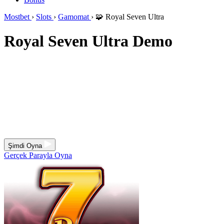
Mostbet
›
Slots
›
Gamomat
›
🧩 Royal Seven Ultra
Royal Seven Ultra Demo
Şimdi Oyna
Gerçek Parayla Oyna