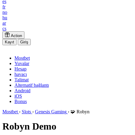
es
fr
no
hu
ar
cs
Action
Kayıt
Giriş
Mostbet
Yuvalar
Hesap
havacı
Talimat
Alternatif bağlantı
Android
iOS
Bonus
Mostbet
›
Slots
›
Genesis Gaming
›
🧩 Robyn
Robyn Demo