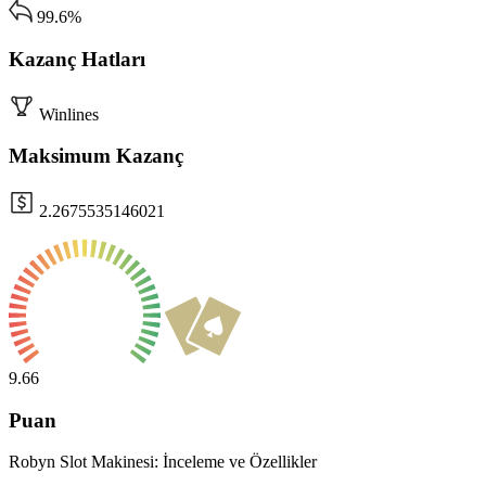
99.6%
Kazanç Hatları
Winlines
Maksimum Kazanç
2.2675535146021
9.66
Puan
Robyn Slot Makinesi: İnceleme ve Özellikler