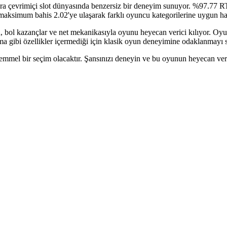
a çevrimiçi slot dünyasında benzersiz bir deneyim sunuyor. %97.77 RTP 
aksimum bahis 2.02'ye ulaşarak farklı oyuncu kategorilerine uygun hal
bol kazançlar ve net mekanikasıyla oyunu heyecan verici kılıyor. Oyuncu
a gibi özellikler içermediği için klasik oyun deneyimine odaklanmayı s
emmel bir seçim olacaktır. Şansınızı deneyin ve bu oyunun heyecan veri