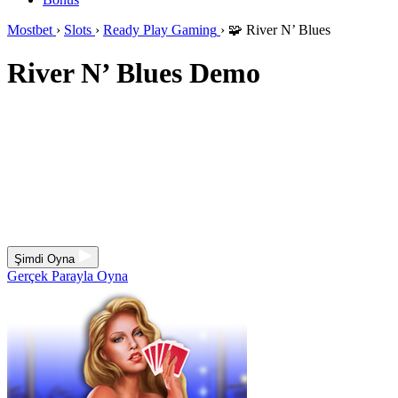
Mostbet
›
Slots
›
Ready Play Gaming
›
🧩 River N’ Blues
River N’ Blues Demo
Şimdi Oyna
Gerçek Parayla Oyna