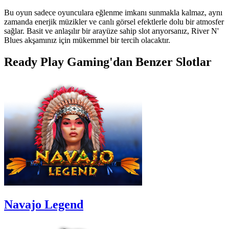
Bu oyun sadece oyunculara eğlenme imkanı sunmakla kalmaz, aynı
zamanda enerjik müzikler ve canlı görsel efektlerle dolu bir atmosfer
sağlar. Basit ve anlaşılır bir arayüze sahip slot arıyorsanız, River N'
Blues akşamınız için mükemmel bir tercih olacaktır.
Ready Play Gaming'dan Benzer Slotlar
Navajo Legend