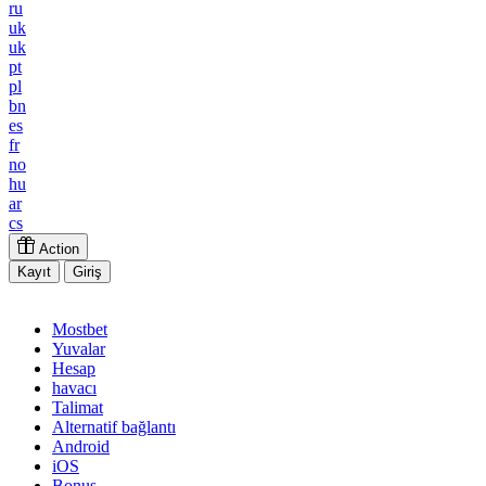
ru
uk
uk
pt
pl
bn
es
fr
no
hu
ar
cs
Action
Kayıt
Giriş
Mostbet
Yuvalar
Hesap
havacı
Talimat
Alternatif bağlantı
Android
iOS
Bonus