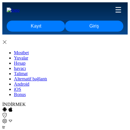
Kayıt
Giriş
Mostbet
Yuvalar
Hesap
havacı
Talimat
Alternatif bağlantı
Android
iOS
Bonus
İNDİRMEK
tr