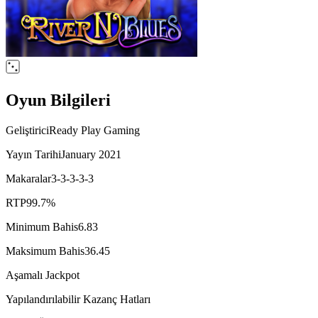
Oyun Bilgileri
Geliştirici
Ready Play Gaming
Yayın Tarihi
January 2021
Makaralar
3-3-3-3-3
RTP
99.7%
Minimum Bahis
6.83
Maksimum Bahis
36.45
Aşamalı Jackpot
Yapılandırılabilir Kazanç Hatları