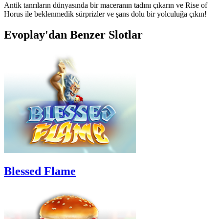
Antik tanrıların dünyasında bir maceranın tadını çıkarın ve Rise of
Horus ile beklenmedik sürprizler ve şans dolu bir yolculuğa çıkın!
Evoplay'dan Benzer Slotlar
Blessed Flame