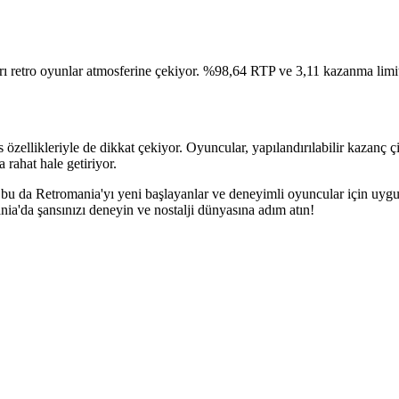
arı retro oyunlar atmosferine çekiyor. %98,64 RTP ve 3,11 kazanma limi
zellikleriyle de dikkat çekiyor. Oyuncular, yapılandırılabilir kazanç çizg
rahat hale getiriyor.
bu da Retromania'yı yeni başlayanlar ve deneyimli oyuncular için uyg
nia'da şansınızı deneyin ve nostalji dünyasına adım atın!