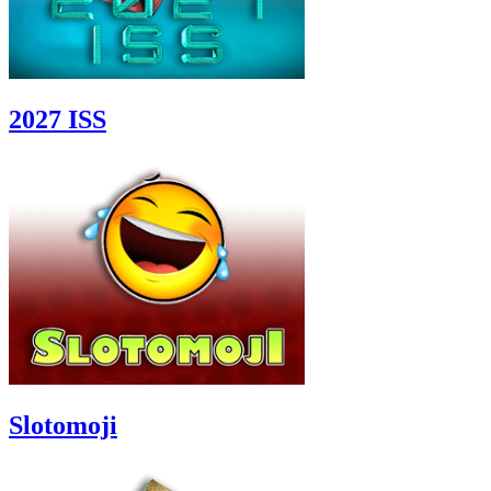
2027 ISS
Slotomoji