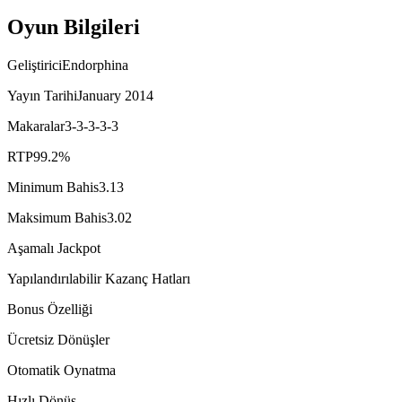
Oyun Bilgileri
Geliştirici
Endorphina
Yayın Tarihi
January 2014
Makaralar
3-3-3-3-3
RTP
99.2%
Minimum Bahis
3.13
Maksimum Bahis
3.02
Aşamalı Jackpot
Yapılandırılabilir Kazanç Hatları
Bonus Özelliği
Ücretsiz Dönüşler
Otomatik Oynatma
Hızlı Dönüş