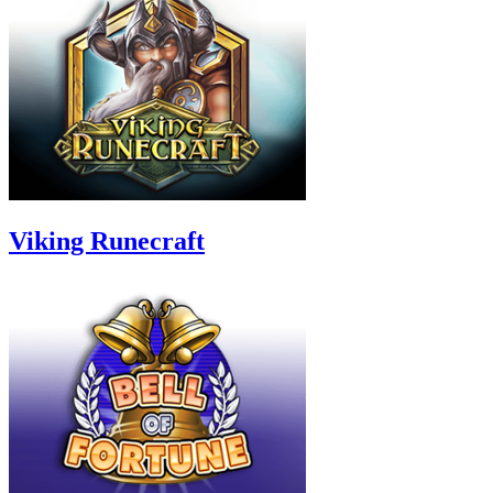
Viking Runecraft