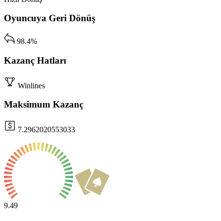
Oyuncuya Geri Dönüş
98.4%
Kazanç Hatları
Winlines
Maksimum Kazanç
7.2962020553033
9.49