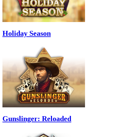
Holiday Season
Gunslinger: Reloaded