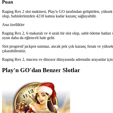
Puan
Raging Rex 2 slot makinesi, Play'n GO tarafından geliştirilen, yükse
olup, bahislerinizden 4218 katına kadar kazanç sağlayabilir.
Ana özellikler
Raging Rex 2, 6 makaralı ve 4 sıralı bir slot olup, sabit ödeme hatla
oyun daha da eğlenceli hale gelir.
Slot progresif jackpot sunmaz, ancak pek çok kazanç fırsatı ve yükse
çıkarabilirsiniz.
Raging Rex 2, macera ve dinozor dünyasında adrenalin arayanlar için
Play'n GO'dan Benzer Slotlar